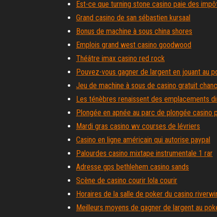
Est-ce que turning stone casino paie des impô
Grand casino de san sébastien kursaal
Bonus de machine à sous china shores
Emplois grand west casino goodwood
Théâtre imax casino red rock
Pouvez-vous gagner de largent en jouant au po
Jeu de machine à sous de casino gratuit chan
Les ténèbres renaissent des emplacements dinv
Plongée en apnée au parc de plongée casino p
Mardi gras casino wv courses de lévriers
Casino en ligne américain qui autorise paypal
Palourdes casino mixtape instrumentale 1 rar
Adresse gps bethlehem casino sands
Scène de casino courir lola courir
Horaires de la salle de poker du casino riverwi
Meilleurs moyens de gagner de largent au poke