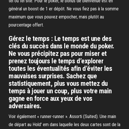
tel ou tel site. Pour le poker, le bonus de bienvenue est en
général un boost de 1 er dépôt. Ne vous fiez pas à la somme
maximum que vous pouvez empocher, mais plutôt au
pourcentage offert.
Gérez le temps : Le temps est une des
clés du succès dans le monde du poker.
Ne vous précipitez pas pour miser et
prenez toujours le temps d’explorer
toutes les éventualités afin d’éviter les
mauvaises surprises. Sachez que
statistiquement, plus vous mettez du
temps à jouer un coup, plus votre main
gagne en force aux yeux de vos
adversaires.
Voir également « runner-runner ». Assorti (Suited). Une main
de départ au Hold' em dans laquelle les deux cartes sont de la