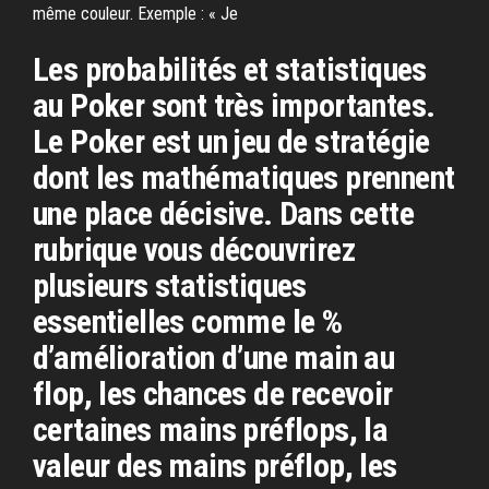
même couleur. Exemple : « Je
Les probabilités et statistiques
au Poker sont très importantes.
Le Poker est un jeu de stratégie
dont les mathématiques prennent
une place décisive. Dans cette
rubrique vous découvrirez
plusieurs statistiques
essentielles comme le %
d’amélioration d’une main au
flop, les chances de recevoir
certaines mains préflops, la
valeur des mains préflop, les