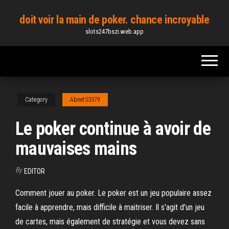
Skip
doit voir la main de poker. chance incroyable
to
slots247bszi.web.app
the
content
Category
Abnet53579
Le poker continue à avoir de
mauvaises mains
By
EDITOR
Comment jouer au poker. Le poker est un jeu populaire assez
facile à apprendre, mais difficile à maitriser. Il s'agit d'un jeu
de cartes, mais également de stratégie et vous devez sans