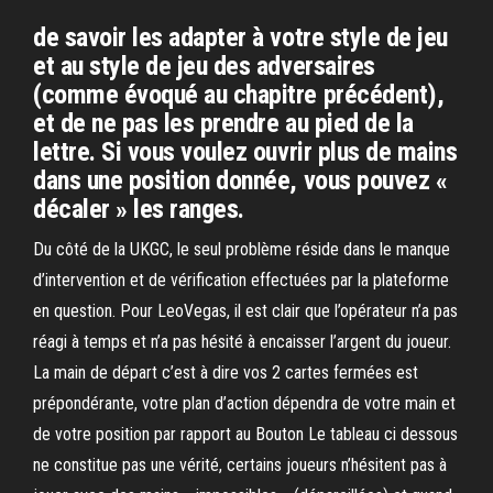
de savoir les adapter à votre style de jeu
et au style de jeu des adversaires
(comme évoqué au chapitre précédent),
et de ne pas les prendre au pied de la
lettre. Si vous voulez ouvrir plus de mains
dans une position donnée, vous pouvez «
décaler » les ranges.
Du côté de la UKGC, le seul problème réside dans le manque
d’intervention et de vérification effectuées par la plateforme
en question. Pour LeoVegas, il est clair que l’opérateur n’a pas
réagi à temps et n’a pas hésité à encaisser l’argent du joueur.
La main de départ c’est à dire vos 2 cartes fermées est
prépondérante, votre plan d’action dépendra de votre main et
de votre position par rapport au Bouton Le tableau ci dessous
ne constitue pas une vérité, certains joueurs n’hésitent pas à