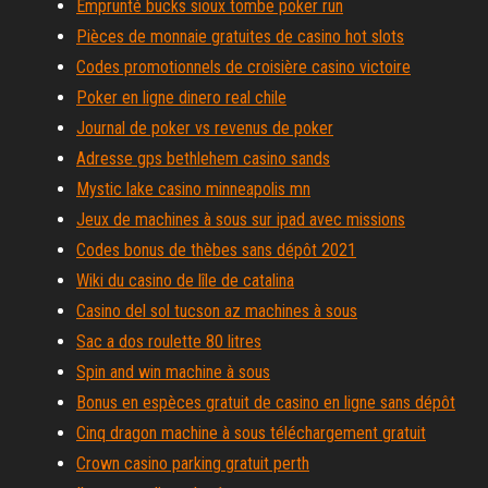
Emprunté bucks sioux tombe poker run
Pièces de monnaie gratuites de casino hot slots
Codes promotionnels de croisière casino victoire
Poker en ligne dinero real chile
Journal de poker vs revenus de poker
Adresse gps bethlehem casino sands
Mystic lake casino minneapolis mn
Jeux de machines à sous sur ipad avec missions
Codes bonus de thèbes sans dépôt 2021
Wiki du casino de lîle de catalina
Casino del sol tucson az machines à sous
Sac a dos roulette 80 litres
Spin and win machine à sous
Bonus en espèces gratuit de casino en ligne sans dépôt
Cinq dragon machine à sous téléchargement gratuit
Crown casino parking gratuit perth