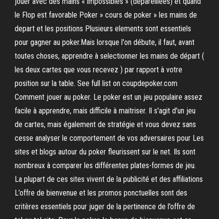
jouer avec des mains « impossibles » (dépareillées) et quand
le Flop est favorable Poker » cours de poker » les mains de
depart et les positions Plusieurs elements sont essentiels
pour gagner au poker.Mais lorsque l'on débute, il faut, avant
toutes choses, apprendre à selectionner les mains de départ (
les deux cartes que vous recevez ) par rapport à votre
position sur la table. See full list on coupdepoker.com
Comment jouer au poker. Le poker est un jeu populaire assez
facile à apprendre, mais difficile à maitriser. Il s'agit d'un jeu
de cartes, mais également de stratégie et vous devez sans
cesse analyser le comportement de vos adversaires pour Les
sites et blogs autour du poker fleurissent sur le net. Ils sont
nombreux à comparer les différentes plates-formes de jeu.
La plupart de ces sites vivent de la publicité et des affiliations
L’offre de bienvenue et les promos ponctuelles sont des
critères essentiels pour juger de la pertinence de l’offre de