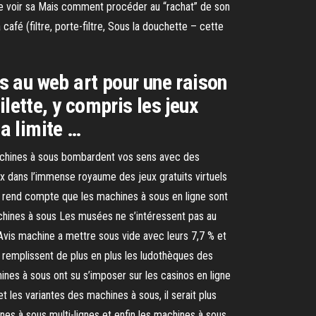
ne de voir sa Mais comment procéder au “rachat” de son
fé (filtre, porte-filtre, Sous la douchette – cette
 au web art pour une raison
lette, y compris les jeux
la limite …
achines à sous bombardent vos sens avec des
ix dans l’immense royaume des jeux gratuits virtuels
se rend compte que les machines à sous en ligne sont
achines à sous Les musées ne s’intéressent pas au
 Avis machine a mettre sous vide avec leurs 7,7 % et
s remplissent de plus en plus les ludothèques des
hines à sous ont su s’imposer sur les casinos en ligne
t les variantes des machines à sous, il serait plus
nes à sous multi-lignes et enfin les machines à sous