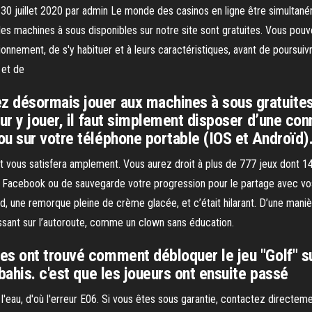
r 30 juillet 2020 par admin Le monde des casinos en ligne être simultan
les machines à sous disponibles sur notre site sont gratuites. Vous pou
ionnement, de s'y habituer et à leurs caractéristiques, avant de poursu
 et de
 désormais jouer aux machines à sous gratuites
ur y jouer, il faut simplement disposer d’une con
u sur votre téléphone portable (IOS et Androïd)
t vous satisfera amplement. Vous aurez droit à plus de 777 jeux dont 
r Facebook ou de sauvegarde votre progression pour le partage avec v
eld, une remorque pleine de crème glacée, et c’était hilarant. D’une man
ssant sur l’autoroute, comme un clown sans éducation.
s ont trouvé comment débloquer le jeu "Golf" sur
bahis. c'est que les joueurs ont ensuite passé
l'eau, d'où l'erreur E06. Si vous êtes sous garantie, contactez directe