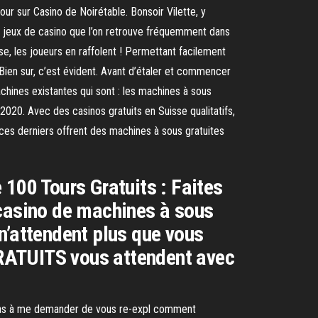
r sur Casino de Noirétable. Bonsoir Vilette, y
es jeux de casino que l’on retrouve fréquemment dans
use, les joueurs en raffolent ! Permettant facilement
 Bien sur, c’est évident. Avant d’étaler et commencer
achines existantes qui sont : les machines à sous
2020. Avec des casinos gratuits en Suisse qualitatifs,
ces derniers offrent des machines à sous gratuites
100 Tours Gratuits : Faites
 casino de machines à sous
n’attendent plus que vous
RATUITS vous attendent avec
ez pas à me demander de vous re-expl comment