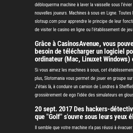
débloquerma machine à laver la vaisselle sous l’évie
nouvelles joueurs. Machines à sous en Ligne. Toutes 
slotsup.com pour apprendre le principe de leur fonct
de visiter le casino en ligne ou l’établissement de jeu
Grâce à CasinosAvenue, vous pouvez
besoin de télécharger un logiciel po
ordinateur (Mac, Linuxet Windows) o
Si vous aimez les machines à sous, cet établissemen
plus, Slotomania vous permet de jouer en groupe su
J’étais là, à conduire un camion de Londres à Sheffi
grossièrement de ego l’idée des simulateurs en glou
20 sept. 2017 Des hackers-détective
que "Golf" s'ouvre sous leurs yeux é
Il semble que votre machine n'a pas réussi à évacuer 