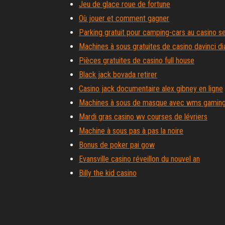
Jeu de glace roue de fortune
Où jouer et comment gagner
Parking gratuit pour camping-cars au casino s
Machines à sous gratuites de casino davinci d
Pièces gratuites de casino full house
Black jack bovada retirer
Casino jack documentaire alex gibney en ligne
Machines à sous de masque avec wms gaming 
Mardi gras casino wv courses de lévriers
Machine à sous pas à pas la noire
Bonus de poker pai gow
Evansville casino réveillon du nouvel an
Billy the kid casino
Code postal hippodrome casino leicester squa