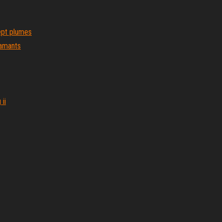
ept plumes
iamants
ii
re
Proudly powered by
WordPress
|
Theme:
Envo Magazine