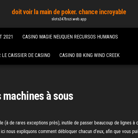
doit voir la main de poker. chance incroyable
slots247bszi.web.app
T 2021
CASINO MAGIE NEUQUEN RECURSOS HUMANOS
LE CAISSIER DE CASINO
CASINO BB KING WIND CREEK
 machines à sous
(à de rares exceptions près); inutile de passer beaucoup de lignes à 
 ici nous expliquons comment débloquer chacun d’eux, afin que vous puiss