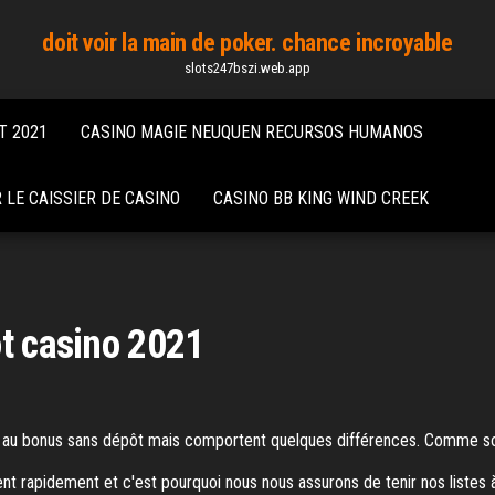
doit voir la main de poker. chance incroyable
slots247bszi.web.app
T 2021
CASINO MAGIE NEUQUEN RECURSOS HUMANOS
LE CAISSIER DE CASINO
CASINO BB KING WIND CREEK
ôt casino 2021
 au bonus sans dépôt mais comportent quelques différences. Comme son
t rapidement et c'est pourquoi nous nous assurons de tenir nos listes à 