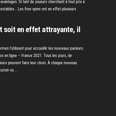
vantages. Si tant de joueurs cherchent à tout prix à
estables… Les free spins ont en effet plusieurs
soit en effet attrayante, il
s l'utilisent pour accueillir les nouveaux parieurs.
os en ligne – France 2021. Tous les jours, de
ueurs peuvent faire leur choix. À chaque nouveau
curisé ou …