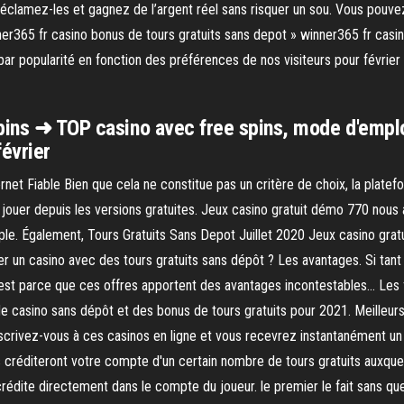
 réclamez-les et gagnez de l’argent réel sans risquer un sou. Vous pou
r365 fr casino bonus de tours gratuits sans depot » winner365 fr casin
ar popularité en fonction des préférences de nos visiteurs pour février
pins ➜ TOP casino avec free spins, mode d'emplo
février
rnet Fiable Bien que cela ne constitue pas un critère de choix, la platef
jouer depuis les versions gratuites. Jeux casino gratuit démo 770 nous a
uple. Également, Tours Gratuits Sans Depot Juillet 2020 Jeux casino grat
r un casino avec des tours gratuits sans dépôt ? Les avantages. Si tant 
est parce que ces offres apportent des avantages incontestables… Les fr
e casino sans dépôt et des bonus de tours gratuits pour 2021. Meilleurs 
nscrivez-vous à ces casinos en ligne et vous recevrez instantanément un 
s créditeront votre compte d'un certain nombre de tours gratuits auxqu
édite directement dans le compte du joueur. le premier le fait sans que 