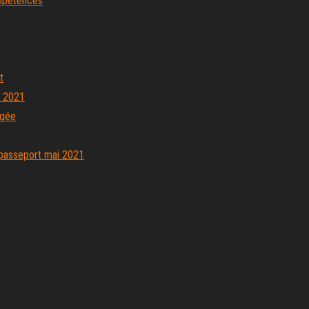
mpétences
t
z 2021
igée
 passeport mai 2021